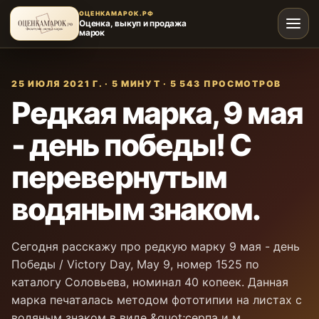
ОЦЕНКАМАРОК.РФ
Оценка, выкуп и продажа
марок
25 ИЮЛЯ 2021 Г.
·
5 МИНУТ
·
5 543
ПРОСМОТРОВ
Редкая марка, 9 мая
- день победы! С
перевернутым
водяным знаком.
Сегодня расскажу про редкую марку 9 мая - день
Победы / Victory Day, May 9, номер 1525 по
каталогу Соловьева, номинал 40 копеек. Данная
марка печаталась методом фототипии на листах с
водяным знаком в виде &quot;серпа и м